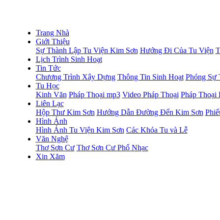
Trang Nhà
Giới Thiệu
Sự Thành Lập Tu Viện Kim Sơn
Hướng Đi Của Tu Viện
T
Lịch Trình Sinh Hoạt
Tin Tức
Chương Trình Xây Dựng
Thông Tin Sinh Hoạt
Phóng Sự
Tu Học
Kinh Văn
Pháp Thoại mp3
Video Pháp Thoại
Pháp Thoại 
Liên Lạc
Hộp Thư Kim Sơn
Hướng Dẫn Đường Đến Kim Sơn
Phiế
Hình Ảnh
Hình Ảnh Tu Viện Kim Sơn
Các Khóa Tu và Lễ
Văn Nghệ
Thơ Sơn Cư
Thơ Sơn Cư Phổ Nhạc
Xin Xăm