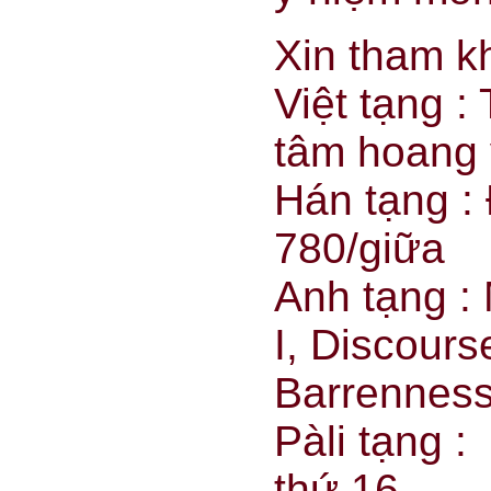
Xin tham k
Việt tạng :
tâm hoang v
Hán tạng : 
780/giữa
Anh tạng : 
I, Discours
Barrenness,
Pàli tạng :
thứ 16