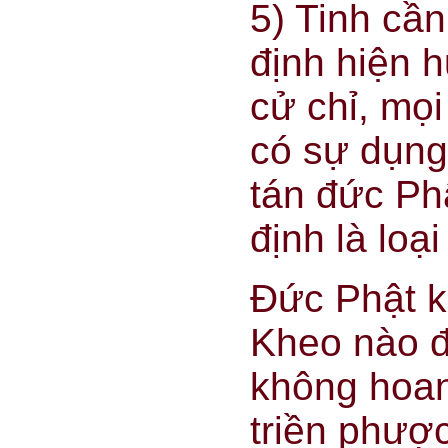
5) Tinh cần 
định hiện h
cử chỉ, mọ
có sự dụng
tán đức Phậ
định là loại
Đức Phật kế
Kheo nào đ
không hoan
triền phược