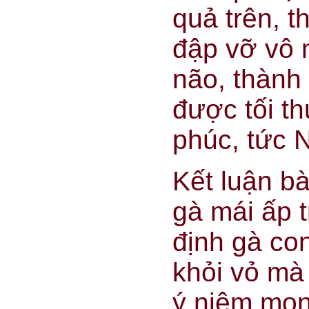
quả trên, t
đập vỡ vô 
não, thành 
được tối t
phúc, tức N
Kết luận bà
gà mái ấp 
định gà co
khỏi vỏ mà
ý niệm mon