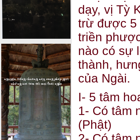
dạy, vị Tỳ
trừ được 5
triền phược
nào có sự 
thành, hưng
của Ngài.
I- 5 tâm ho
1- Có tâm 
(Phật)
2- Có tâm 