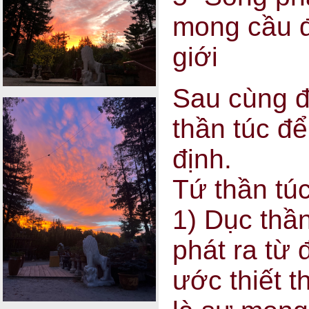
mong cầu đ
giới
Sau cùng đ
thần túc để
định.
Tứ thần túc
1) Dục thần
phát ra từ
ước thiết t