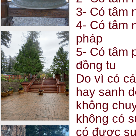
3- Có tâm 
4- Có tâm 
pháp
5- Có tâm p
đồng tu
Do vì có c
hay sanh d
không chuyê
không có s
có được sự