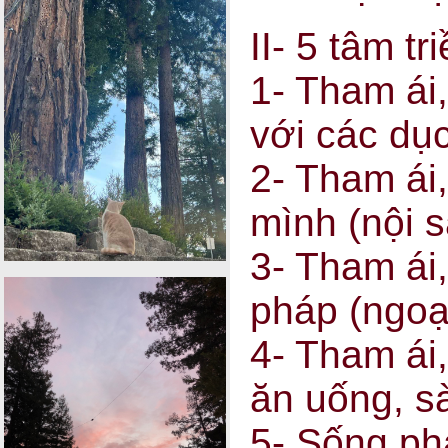
II- 5 tâm tr
1- Tham ái
với các dụ
2- Tham ái
mình (nội s
3- Tham ái
pháp (ngoạ
4- Tham ái
ăn uống, sà
5- Sống ph