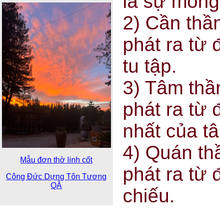
là sự mong 
2) Cần thần
phát ra từ 
tu tập.
3) Tâm thần
phát ra từ 
nhất của t
4) Quán thầ
Mẫu đơn thờ linh cốt
phát ra từ 
Công Đức Dựng Tôn Tương
QÂ
chiếu.