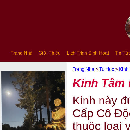
Trang Nhà
Giới Thiệu
Lịch Trình Sinh Hoạt
Tin Tứ
Trang Nhà
>
Tu Học
>
Kinh
Kinh Tâm
Kinh này đứ
Cấp Cô Độc
thuộc loại 