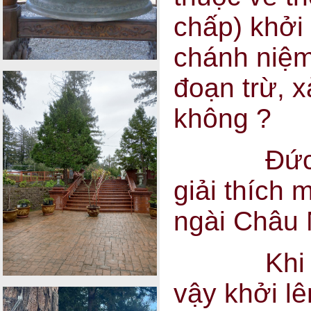
chấp) khởi 
chánh niệm
đoạn trừ, x
không ?
Đức Phật
giải thích 
ngài Châu 
Khi có n
vậy khởi lê