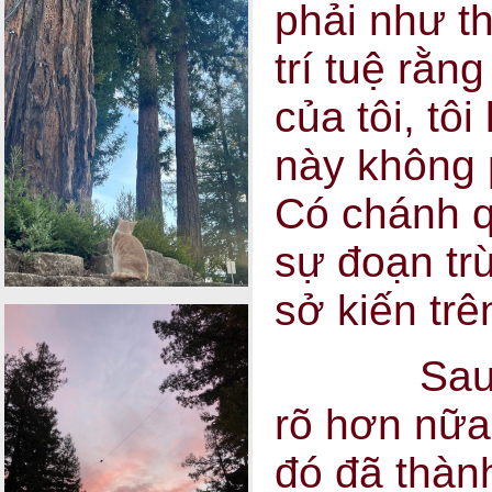
phải như t
trí tuệ rằn
của tôi, tôi
này không p
Có chánh q
sự đoạn tr
sở kiến trê
Sau cùn
rõ hơn nữa 
đó đã thàn