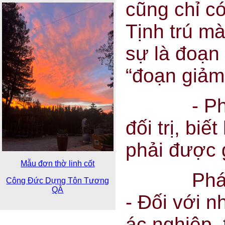
cũng chỉ có
Tịnh trú mà
sự là đoạn
“đoạn giảm
- Phải bi
đối trị, bi
phải được g
Mẫu đơn thờ linh cốt
Phát tâ
Công Đức Dựng Tôn Tương
QÂ
- Đối với 
ác nghiệp, 