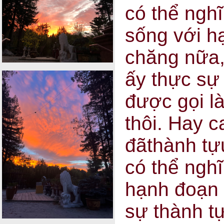
có thể nghĩ
sống với h
chăng nữa,
ấy thực sự
được gọi là
thôi. Hay 
đãthành tự
có thể nghĩ
hạnh đoạn 
sự thành t