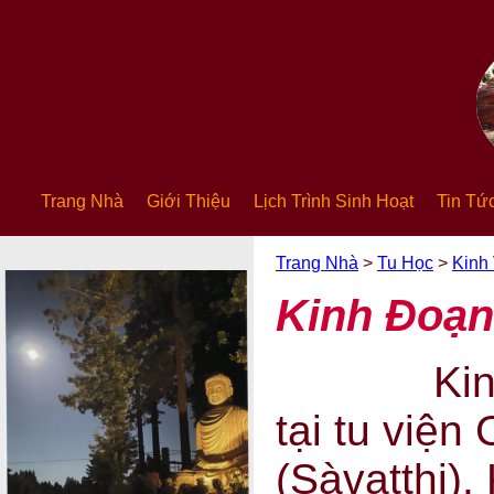
Trang Nhà
Giới Thiệu
Lịch Trình Sinh Hoạt
Tin Tứ
Trang Nhà
>
Tu Học
>
Kinh
Kinh Đoạ
Kinh đư
tại tu việ
(Sàvatthi).