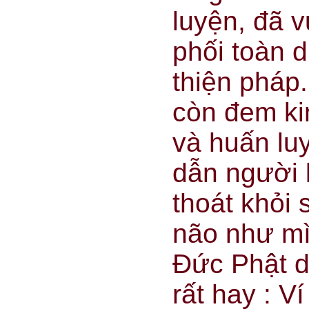
luyện, đã v
phối toàn d
thiện pháp
còn đem ki
và huấn lu
dẫn người 
thoát khỏi 
não như mì
Đức Phật d
rất hay : V