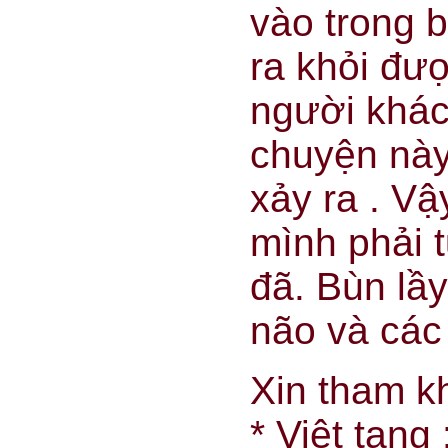
vào trong 
ra khỏi đư
người khác 
chuyện này
xảy ra . V
mình phải t
đã. Bùn lầy
não và các 
Xin tham k
* Việt tạng 