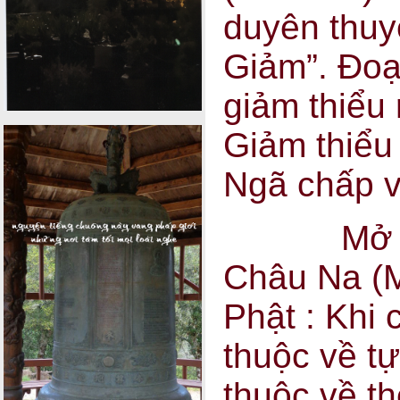
duyên thuy
Giảm”. Đoạ
giảm thiểu 
Giảm thiểu 
Ngã chấp v
Mở đầu b
Châu Na (
Phật : Khi 
thuộc về t
thuộc về th