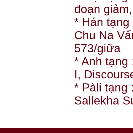
đoạn giảm, 
* Hán tạng
Chu Na Vấn 
573/giữa
* Anh tạng 
I, Discour
* Pàli tạng
Sallekha Su