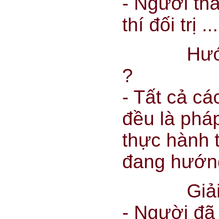
- Người tha
thí đối trị ...
Hướng t
?
- Tất cả cá
đều là phá
thực hành 
đang hướn
Giải tho
- Người đã